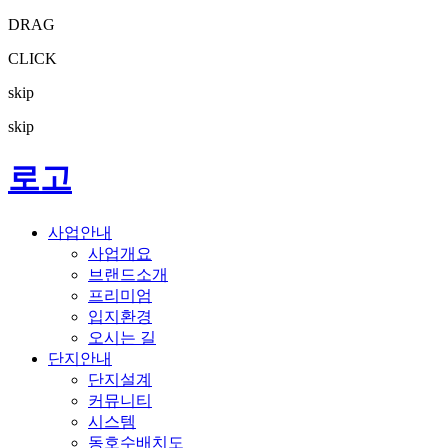
DRAG
CLICK
skip
skip
로고
사업안내
사업개요
브랜드소개
프리미엄
입지환경
오시는 길
단지안내
단지설계
커뮤니티
시스템
동호수배치도