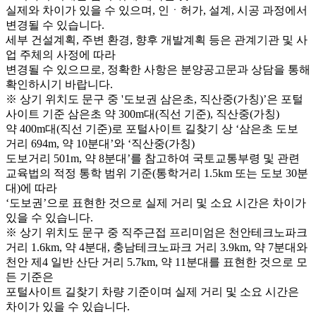
실제와 차이가 있을 수 있으며, 인ㆍ허가, 설계, 시공 과정에서
변경될 수 있습니다.
세부 건설계획, 주변 환경, 향후 개발계획 등은 관계기관 및 사
업 주체의 사정에 따라
변경될 수 있으므로, 정확한 사항은 분양공고문과 상담을 통해
확인하시기 바랍니다.
※ 상기 위치도 문구 중 '도보권 삼은초, 직산중(가칭)’은 포털
사이트 기준 삼은초 약 300m대(직선 기준), 직산중(가칭)
약 400m대(직선 기준)로 포털사이트 길찾기 상 ‘삼은초 도보
거리 694m, 약 10분대’와 ‘직산중(가칭)
도보거리 501m, 약 8분대’를 참고하여 국토교통부령 및 관련
교육법의 적정 통학 범위 기준(통학거리 1.5km 또는 도보 30분
대)에 따라
‘도보권’으로 표현한 것으로 실제 거리 및 소요 시간은 차이가
있을 수 있습니다.
※ 상기 위치도 문구 중 직주근접 프리미엄은 천안테크노파크
거리 1.6km, 약 4분대, 충남테크노파크 거리 3.9km, 약 7분대와
천안 제4 일반 산단 거리 5.7km, 약 11분대를 표현한 것으로 모
든 기준은
포털사이트 길찾기 차량 기준이며 실제 거리 및 소요 시간은
차이가 있을 수 있습니다.