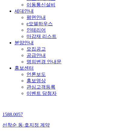
이동통신설비
세대안내
평면안내
e모델하우스
인테리어
마감재 리스트
분양안내
모집공고
공급안내
명의변경 안내문
홍보센터
언론보도
홍보영상
관심고객등록
이벤트 당첨자
1588.0057
선착순 동·호지정 계약