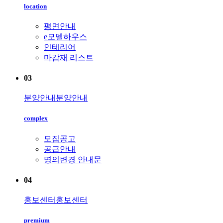
location
평면안내
e모델하우스
인테리어
마감재 리스트
03
분양안내
분양안내
complex
모집공고
공급안내
명의변경 안내문
04
홍보센터
홍보센터
premium