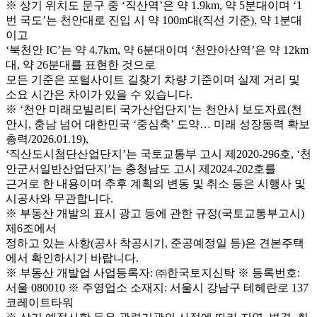
※ 상기 위치도 문구 중 ‘직산역’은 약 1.9km, 약 5분대이며 ‘1
번 국도’는 천안대로 진입 시 약 100m대(직선 기준), 약 1분대
이고
‘북천안 IC’는 약 4.7km, 약 6분대이며 ‘천안아산역’은 약 12km
대, 약 26분대를 표현한 것으로
모든 기준은 포털사이트 길찾기 차량 기준이며 실제 거리 및
소요 시간은 차이가 있을 수 있습니다.
※ ‘천안 미래모빌리티 국가산업단지’는 천안시 보도자료(천
안시, 충남 넘어 대한민국 ‘중심축’ 도약… 미래 성장동력 확보
총력/2026.01.19),
‘직산도시첨단산업단지’는 국토교통부 고시 제2020-296호, ‘천
안군서일반산업단지’는 충청남도 고시 제2024-202호를
근거로 한 내용이며 추후 계획의 변동 및 취소 등은 시행사 및
시공사와 무관합니다.
※ 부동산 개발의 표시 광고 등에 관한 규정(국토교통부고시)
제6조에서
정하고 있는 사항(공사 착공시기, 준공예정일 등)은 견본주택
에서 확인하시기 바랍니다.
※ 부동산 개발업 사업등록자: ㈜한국토지신탁 ※ 등록번호:
서울 080010 ※ 주영업소 소재지: 서울시 강남구 테헤란로 137
코레이트타워