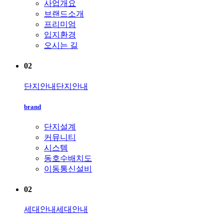
사업개요
브랜드소개
프리미엄
입지환경
오시는 길
02
단지안내
단지안내
brand
단지설계
커뮤니티
시스템
동호수배치도
이동통신설비
02
세대안내
세대안내