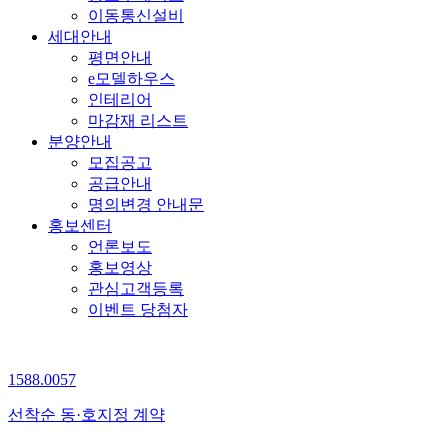
이동통신설비
세대안내
평면안내
e모델하우스
인테리어
마감재 리스트
분양안내
모집공고
공급안내
명의변경 안내문
홍보센터
언론보도
홍보영상
관심고객등록
이벤트 당첨자
1588.0057
선착순 동·호지정 계약