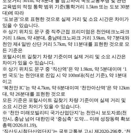
도보거리 501m, 약 8분대’를 참고하여 국토교통부령 및 관련
교육법의 적정 통학 범위 기준(통학거리 1.5km 또는 도보 30분
대)에 따라
‘도보권’으로 표현한 것으로 실제 거리 및 소요 시간은 차이가
있을 수 있습니다.
※ 상기 위치도 문구 중 직주근접 프리미엄은 천안테크노파크
거리 1.6km, 약 4분대, 충남테크노파크 거리 3.9km, 약 7분대와
천안 제4 일반 산단 거리 5.7km, 약 11분대를 표현한 것으로 모
든 기준은
포털사이트 길찾기 차량 기준이며 실제 거리 및 소요 시간은
차이가 있을 수 있습니다.
※ 상기 위치도 문구 중 ‘직산역’은 약 1.9km, 약 5분대이며 ‘1
번 국도’는 천안대로 진입 시 약 100m대(직선 기준), 약 1분대
이고
‘북천안 IC’는 약 4.7km, 약 6분대이며 ‘천안아산역’은 약 12km
대, 약 26분대를 표현한 것으로
모든 기준은 포털사이트 길찾기 차량 기준이며 실제 거리 및
소요 시간은 차이가 있을 수 있습니다.
※ ‘천안 미래모빌리티 국가산업단지’는 천안시 보도자료(천
안시, 충남 넘어 대한민국 ‘중심축’ 도약… 미래 성장동력 확보
총력/2026.01.19),
‘직산도시첨단산업단지’는 국토교통부 고시 제2020-296호, ‘천