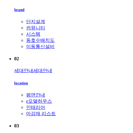
brand
단지설계
커뮤니티
시스템
동호수배치도
이동통신설비
02
세대안내
세대안내
location
평면안내
e모델하우스
인테리어
마감재 리스트
03