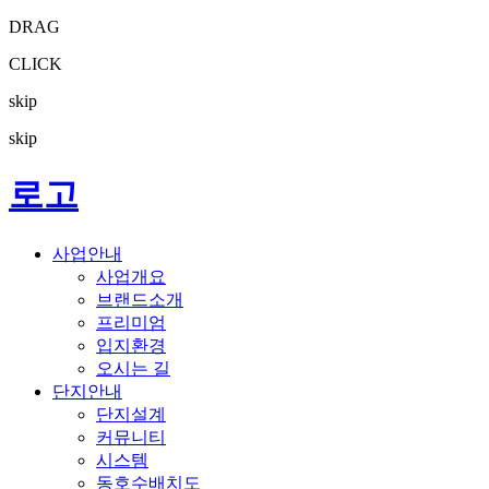
DRAG
CLICK
skip
skip
로고
사업안내
사업개요
브랜드소개
프리미엄
입지환경
오시는 길
단지안내
단지설계
커뮤니티
시스템
동호수배치도